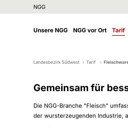
Skip to main navigation
Skip to main content
Skip to page footer
NGG
(current)
(
Unsere NGG
NGG vor Ort
Tarif
You are here:
Fleischwa
Landesbezirk Südwest
Tarif
Fleischwar
Gemeinsam für bess
Die NGG-Branche "Fleisch" umfasst
der wursterzeugenden Industrie, 