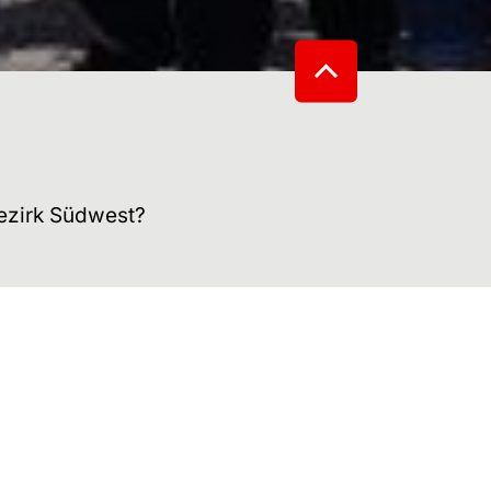
bezirk Südwest?
net