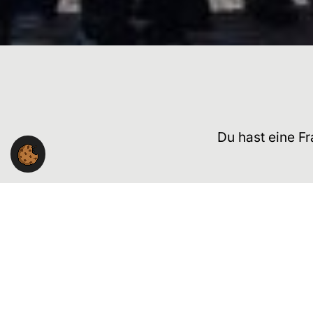
Du hast eine F
NGG-Landesbezirk Südwest
Willi-Bleicher-Str. 20, 6. OG
70174 Stuttgart