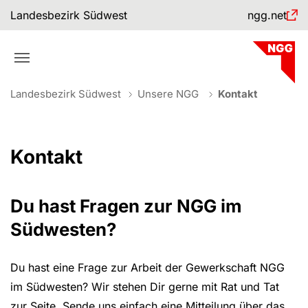
Skip to main navigation
Skip to main content
Skip to page footer
Landesbezirk Südwest
ngg.net
You are here:
Landesbezirk Südwest
Unsere NGG
Kontakt
Kontakt
Du hast Fragen zur NGG im
Südwesten?
Du hast eine Frage zur Arbeit der Gewerkschaft NGG
im Südwesten? Wir stehen Dir gerne mit Rat und Tat
zur Seite. Sende uns einfach eine Mitteilung über das