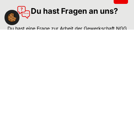
Du hast Fragen an uns?
Du hast eine Frage zur Arbeit der Gewerkschaft NGG
im Landesbezirk Südwest?
Wir stehen Dir gerne mit Rat und Tat zur Seite.
NGG-Landesbezirk Südwest
Willi-Bleicher-Str. 20, 6. OG
70174 Stuttgart
Kontakt:
0711 / 229606-90
lbz.suedwest@ngg.net