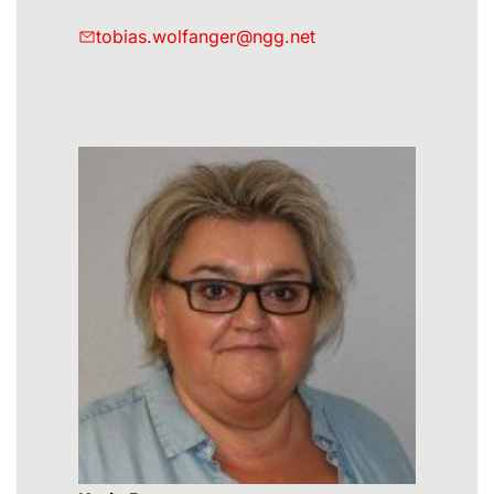
tobias.wolfanger@ngg.net