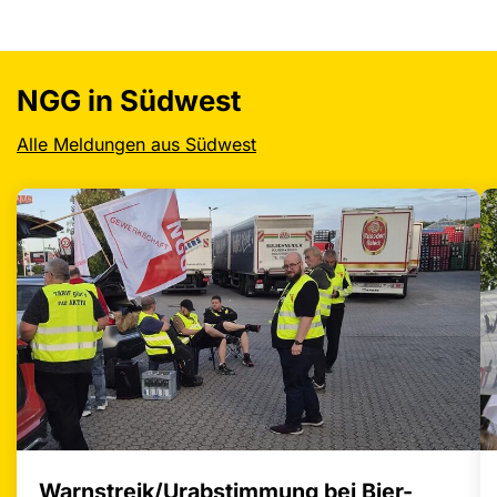
Wir verwenden YouTube, um Videos auf unserer Website
einzubetten
NGG in Südwest
YouTube-Videos laden
Alle laden
Alle Meldungen aus Südwest
Warnstreik/Urabstimmung bei Bier-