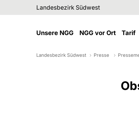
Skip to main navigation
Skip to main content
Skip to page footer
Landesbezirk Südwest
(current)
(
Unsere NGG
NGG vor Ort
Tarif
Landesbezirk Südwest
Presse
Pressem
You are here:
Ob