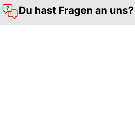
Du hast Fragen an uns?
rage zur Arbeit der Gewerkschaft NGG im Landes
Wir stehen Dir gerne mit Rat und Tat zur Seite.
Kontakt:
0711 / 229606-90
lbz.suedwest@ngg.