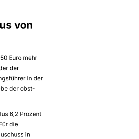
lus von
 150 Euro mehr
der der
gsführer in der
ebe der obst-
lus 6,2 Prozent
Für die
zuschuss in