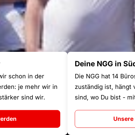
r
Deine NGG in Sü
wir schon in der
Die NGG hat 14 Büro
den: je mehr wir in
zuständig ist, hängt
tärker sind wir.
sind, wo Du bist - m
werden
Unsere 