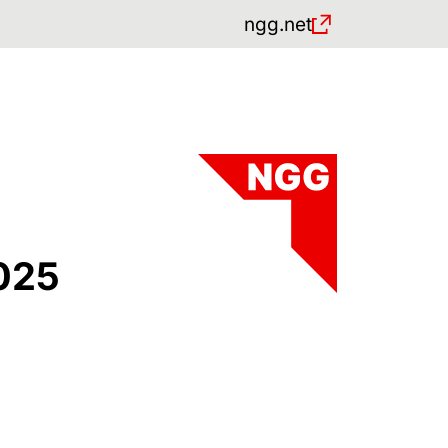
ngg.net
025