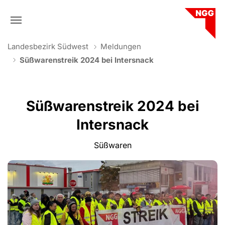
Skip to main navigation
Skip to main content
Skip to page footer
You are here:
Landesbezirk Südwest
Meldungen
Süßwarenstreik 2024 bei Intersnack
Süßwarenstreik 2024 bei
Intersnack
Süßwaren