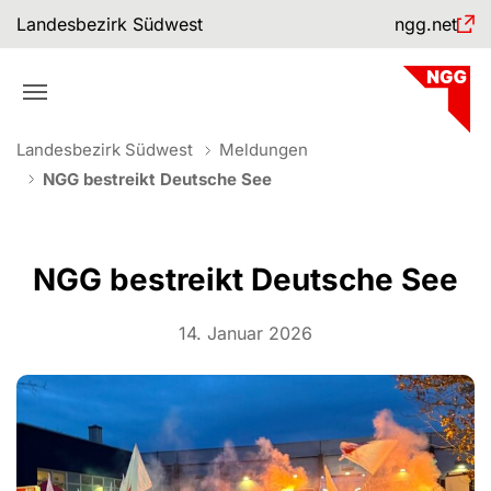
Skip to main navigation
Skip to main content
Skip to page footer
Landesbezirk Südwest
ngg.net
You are here:
Landesbezirk Südwest
Meldungen
NGG bestreikt Deutsche See
NGG bestreikt Deutsche See
14. Januar 2026