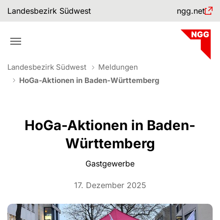
Skip to main navigation
Skip to main content
Skip to page footer
Landesbezirk Südwest
ngg.net
You are here:
Landesbezirk Südwest
Meldungen
HoGa-Aktionen in Baden-Württemberg
HoGa-Aktionen in Baden-
Württemberg
Gastgewerbe
17. Dezember 2025