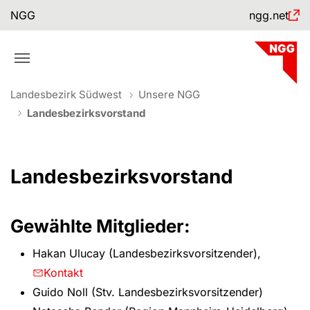
Skip to main navigation
Skip to main content
Skip to page footer
NGG
ngg.net
You are here:
Landesbezirk Südwest
Unsere NGG
Landesbezirksvorstand
Landesbezirksvorstand
Gewählte Mitglieder:
Hakan Ulucay (Landesbezirksvorsitzender),
Kontakt
Guido Noll (Stv. Landesbezirksvorsitzender)