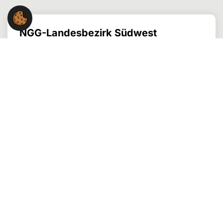
NGG-Landesbezirk Südwest
Willi-Bleicher-Str. 20, 6. OG
70174 Stuttgart
Kontakt:
0711 / 229606-90
lbz.suedwest@ngg.net