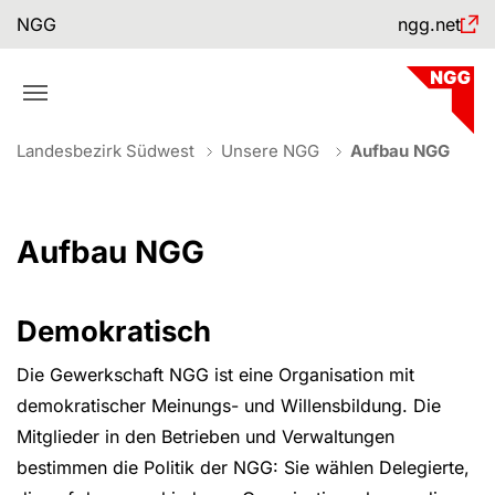
Skip to main navigation
Skip to main content
Skip to page footer
NGG
ngg.net
You are here:
Landesbezirk Südwest
Unsere NGG
Aufbau NGG
Aufbau NGG
Demokratisch
Die Gewerkschaft NGG ist eine Organisation mit
demokratischer Meinungs- und Willensbildung. Die
Mitglieder in den Betrieben und Verwaltungen
bestimmen die Politik der NGG: Sie wählen Delegierte,