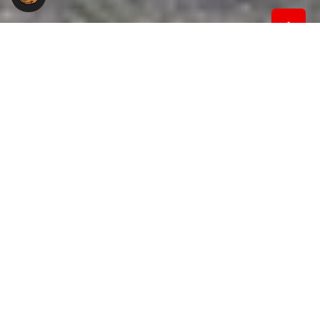
Du hast Fragen an uns?
Du hast eine Frage zur Arbeit der Gewerkschaft NGG
im Landesbezirk Südwest?
Wir stehen Dir gerne mit Rat und Tat zur Seite.
NGG-Landesbezirk Südwest
Willi-Bleicher-Str. 20, 6. OG
70174 Stuttgart
Kontakt: